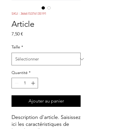
SKU : 366615376135191
Article
Prix
7,50 €
Taille
*
Quantité
*
Ajouter au panier
Description d'article. Saisissez 
ici les caractéristiques de 